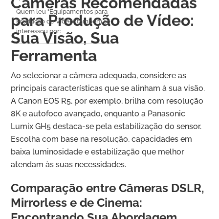
Câmeras Recomendadas
Quem leu "Equipamentos para
para Produção de Vídeo:
Produção de Vídeo" também se
interessou por:
Sua Visão, Sua
Ferramenta
Ao selecionar a câmera adequada, considere as
principais características que se alinham à sua visão.
A Canon EOS R5, por exemplo, brilha com resolução
8K e autofoco avançado, enquanto a Panasonic
Lumix GH5 destaca-se pela estabilização do sensor.
Escolha com base na resolução, capacidades em
baixa luminosidade e estabilização que melhor
atendam às suas necessidades.
Comparação entre Câmeras DSLR,
Mirrorless e de Cinema:
Encontrando Sua Abordagem