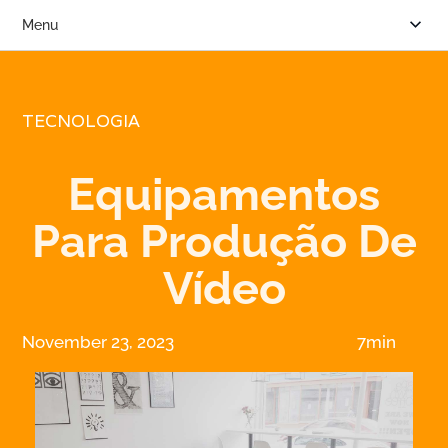
Menu
TECNOLOGIA
Equipamentos
Para Produção De
Vídeo
November 23, 2023
7min