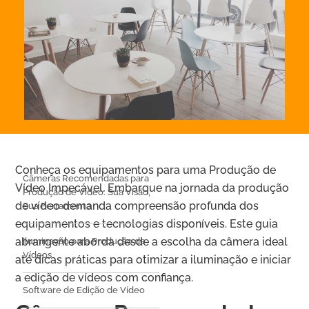
Conheça os equipamentos para uma Produção de
Câmeras Recomendadas para
Vídeo Impecável. Embarque na jornada da produção
Produção de Vídeo: Sua Visão,
de vídeo demanda compreensão profunda dos
Sua Ferramenta
equipamentos e tecnologias disponíveis. Este guia
abrangente aborda desde a escolha da câmera ideal
Iluminação para Produção de
Vídeos
até dicas práticas para otimizar a iluminação e iniciar
a edição de vídeos com confiança.
Software de Edição de Vídeo