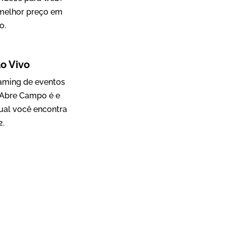
 melhor preço em
o.
Mosaic
o Vivo
Vídeo Case
eaming de eventos
 Abre Campo é e
ual você encontra
2.
Green Process
Vídeos de Produtos e Serviços