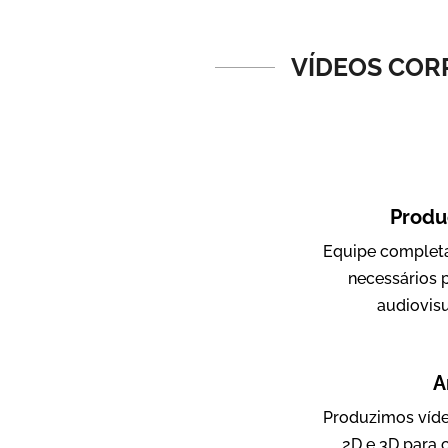
Vídeos de Produtos e Serviços
VÍDEOS COR
Produ
Equipe completa
Amigo Edu
necessários 
Vídeos Publicitários
audiovis
A
Produzimos víde
2D e 3D para 