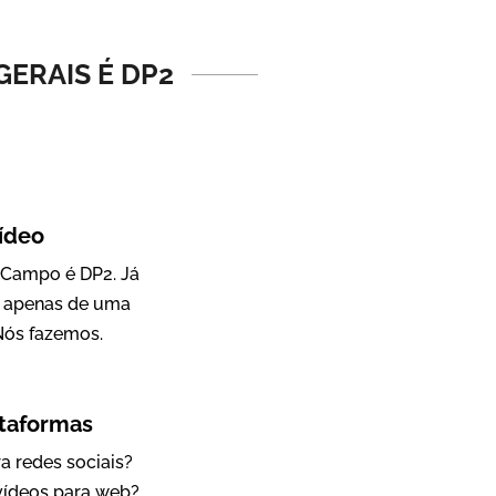
Vídeo Institucional
ERAIS É DP2
ídeo
 Campo é DP2. Já
a apenas de uma
IBCC
Nós fazemos.
Vídeo Institucional
ataformas
a redes sociais?
 vídeos para web?