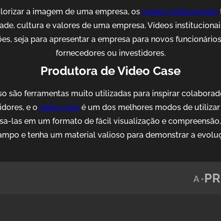
alorizar a imagem de uma empresa, os
vídeos institucionais
idade, cultura e valores de uma empresa. Vídeos institucion
es, seja para apresentar a empresa para novos funcionários, 
fornecedores ou investidores.
Produtora de Video Case
o são ferramentas muito utilizadas para inspirar colaborad
idores, e o
video case
é um dos melhores modos de utilizar 
sa-las em um formato de fácil visualização e compreensão
mpo e tenha um material valioso para demonstrar a evolu
PR
A •