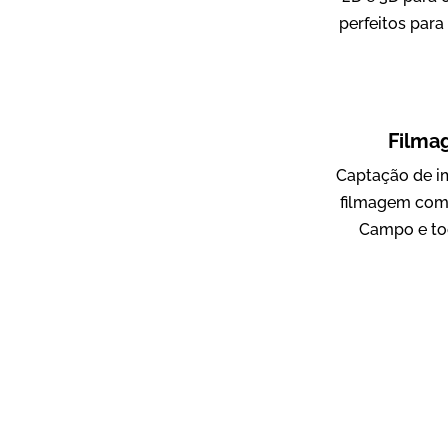
perfeitos para
ampri
Vídeo Institucional
Filma
Captação de i
filmagem com
Campo e to
AgriBrasil
Vídeo Institucional