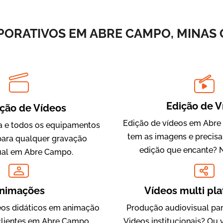
Vídeos de Integração e Segurança
PORATIVOS EM ABRE CAMPO, MINAS G
Edição de V
ção de Vídeos
Edição de vídeos em Abre
 e todos os equipamentos
tem as imagens e precis
Evolucional
para qualquer gravação
edição que encante? 
Vídeos para Treinamentos
ual em Abre Campo.
nimações
Vídeos multi pl
os didáticos em animação
Produção audiovisual par
clientes em Abre Campo,
Videos institucionais? Ou