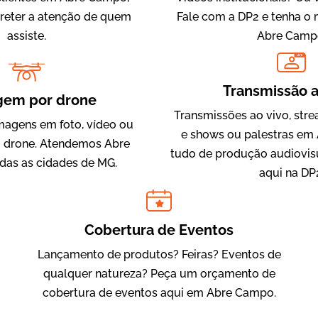
 reter a atenção de quem
Fale com a DP2 e tenha o
assiste.
Abre Camp
LIVE
IQVIA
Transmissão a
Cobertura de Eventos
gem por drone
Transmissões ao vivo, str
magens em foto, vídeo ou
e shows ou palestras em
 drone. Atendemos Abre
tudo de produção audiovis
das as cidades de MG.
aqui na DP
Cobertura de Eventos
Lançamento de produtos? Feiras? Eventos de
Julândia
qualquer natureza? Peça um orçamento de
Animação 2D
cobertura de eventos aqui em Abre Campo.