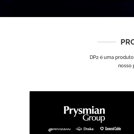
PR
DP2 é uma produtor
nosso p