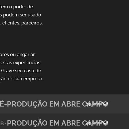
têm o poder de
ais podem ser usado
clientes, parceiros,
ores ou angariar
estas experiências
. Grave seu caso de
ção de sua empresa.
É-PRODUÇÃO EM ABRE CAMPO
3 passos
PRODUÇÃO EM ABRE CAMPO
B •
4 passos