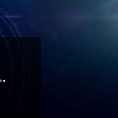
,
der