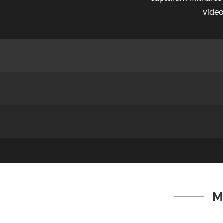
vídeo
M