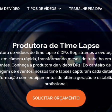
A DE VÍDEO
TIPOS DE VÍDEOS
TRABALHE PRA DP2
Produtora de Time Lapse
tora de vídeos de time lapse é DP2. Registramos a evolu
s em câmera rápida, transformando meses de trabalho em
antes. Conheça a
produtora de vídeos
DP2!
Do canteiro de
gem de eventos, nossos time lapses capturam cada deta
sformação com equipamentos de última geração e estabili
profissional.
SOLICITAR ORÇAMENTO