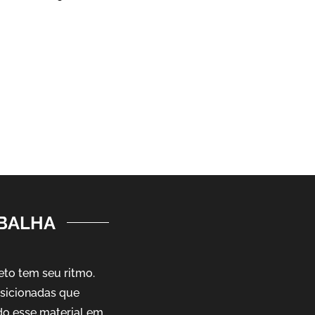
ABALHA
eto tem seu ritmo.
sicionadas que
do esse material em