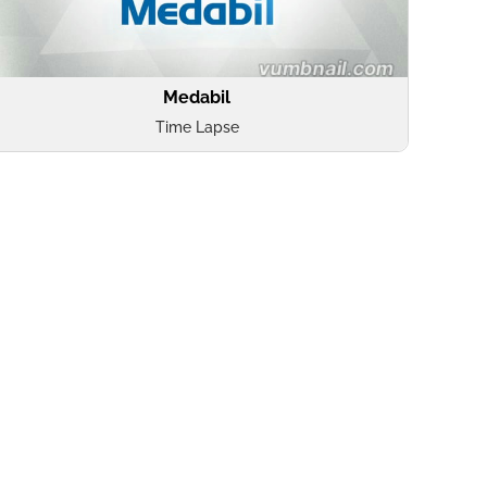
Medabil
Time Lapse