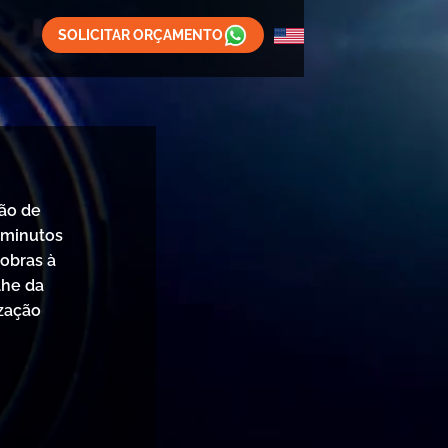
SOLICITAR ORÇAMENTO
ção de
 minutos
 obras à
lhe da
zação