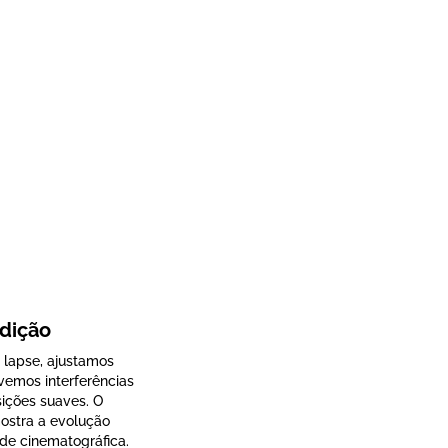
dição
 lapse, ajustamos
vemos interferências
sições suaves. O
ostra a evolução
de cinematográfica.