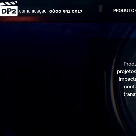
0800 591 0917
PRODUTOR
Produ
projeto
impact
monta
tran