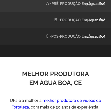
A •
PRÉ-PRODUÇÃO Em Água Boa
3 passos
Julândia
Animação 2D
B •
PRODUÇÃO Em Água Boa
4 passos
C •
PÓS-PRODUÇÃO Em Água Boa
1 passos
MELHOR PRODUTORA
Green Process
Vídeos de Produtos e Serviços
EM ÁGUA BOA, CE
DP2 é a melhor a
melhor produtora de vídeos de
Fortaleza
, com mais de 20 anos de experiência,