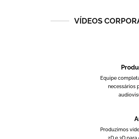
Vídeos de Produtos e Serviços
VÍDEOS CORPORA
Produ
Equipe completa
Amigo Edu
necessários 
Vídeos Publicitários
audiovis
A
Produzimos víde
2D e 3D para 