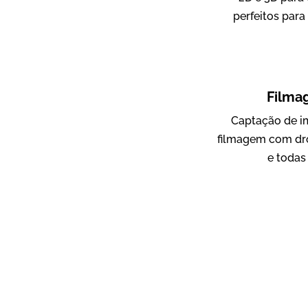
perfeitos para
ampri
Vídeo Institucional
Filma
Captação de i
filmagem com dr
e todas
AgriBrasil
Vídeo Institucional