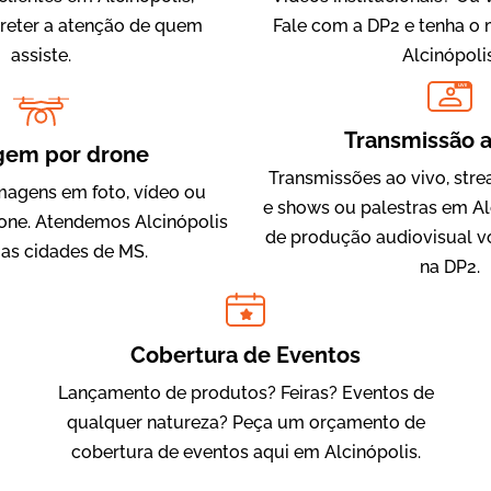
 reter a atenção de quem
Fale com a DP2 e tenha o
assiste.
Alcinópolis
LIVE
IQVIA
Transmissão a
Cobertura de Eventos
gem por drone
Transmissões ao vivo, str
magens em foto, vídeo ou
e shows ou palestras em Al
one. Atendemos Alcinópolis
de produção audiovisual v
 as cidades de MS.
na DP2.
Cobertura de Eventos
Lançamento de produtos? Feiras? Eventos de
Julândia
qualquer natureza? Peça um orçamento de
Animação 2D
cobertura de eventos aqui em Alcinópolis.