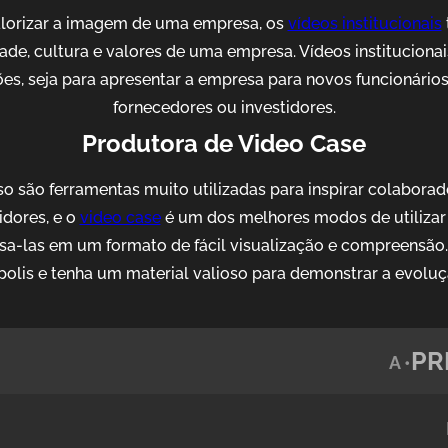
alorizar a imagem de uma empresa, os
vídeos institucionais
idade, cultura e valores de uma empresa. Vídeos institucion
es, seja para apresentar a empresa para novos funcionários, 
fornecedores ou investidores.
Produtora de Video Case
o são ferramentas muito utilizadas para inspirar colaborad
idores, e o
video case
é um dos melhores modos de utilizar 
sa-las em um formato de fácil visualização e compreensão
olis e tenha um material valioso para demonstrar a evolu
PR
A •