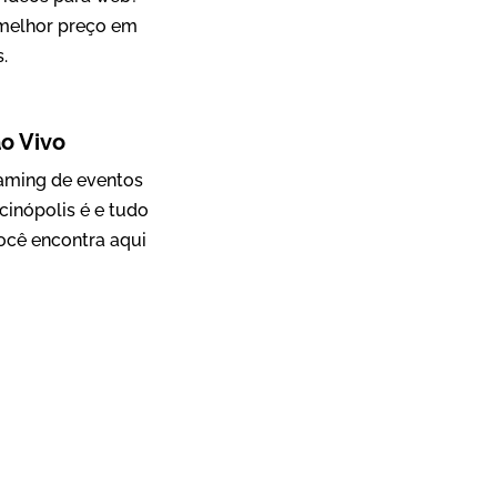
 melhor preço em
.
Mosaic
o Vivo
Vídeo Case
eaming de eventos
cinópolis é e tudo
ocê encontra aqui
Green Process
Vídeos de Produtos e Serviços