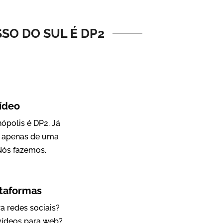
Vídeo Institucional
SO DO SUL É DP2
ídeo
ópolis é DP2. Já
a apenas de uma
IBCC
Nós fazemos.
Vídeo Institucional
ataformas
a redes sociais?
 vídeos para web?