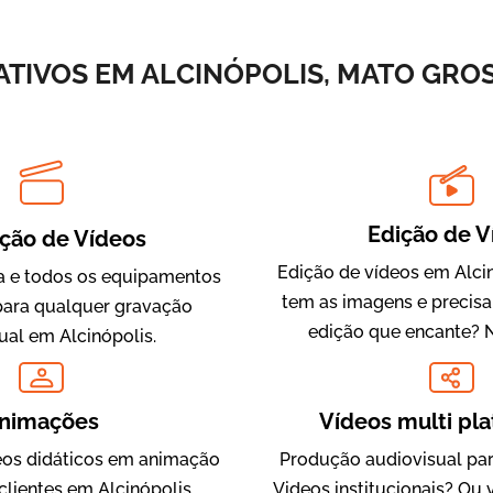
Vídeos de Integração e Segurança
TIVOS EM ALCINÓPOLIS, MATO GROS
Edição de V
ção de Vídeos
Edição de vídeos em Alcin
 e todos os equipamentos
tem as imagens e precis
Evolucional
para qualquer gravação
edição que encante? 
Vídeos para Treinamentos
ual em Alcinópolis.
nimações
Vídeos multi pl
os didáticos em animação
Produção audiovisual par
clientes em Alcinópolis,
Videos institucionais? Ou