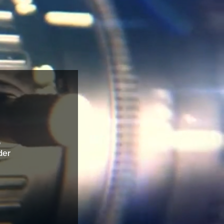
,
der