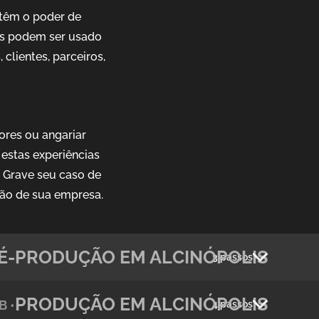
têm o poder de
ais podem ser usado
clientes, parceiros,
ores ou angariar
estas experiências
. Grave seu caso de
ção de sua empresa.
É-PRODUÇÃO EM ALCINÓPOLIS
3 passos
PRODUÇÃO EM ALCINÓPOLIS
B •
4 passos