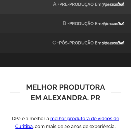
A •
PRÉ-PRODUÇÃO Em Alexandra
3 passos
Julândia
Animação 2D
B •
PRODUÇÃO Em Alexandra
4 passos
C •
PÓS-PRODUÇÃO Em Alexandra
1 passos
MELHOR PRODUTORA
Green Process
Vídeos de Produtos e Serviços
EM ALEXANDRA, PR
DP2 é a melhor a
melhor produtora de vídeos de
Curitiba
, com mais de 20 anos de experiência,