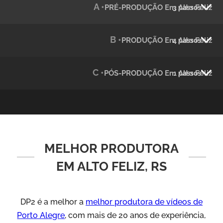
A •
PRÉ-PRODUÇÃO Em Alto Feliz
3 passos
Julândia
Animação 2D
B •
PRODUÇÃO Em Alto Feliz
4 passos
C •
PÓS-PRODUÇÃO Em Alto Feliz
1 passos
MELHOR PRODUTORA
Green Process
Vídeos de Produtos e Serviços
EM ALTO FELIZ, RS
DP2 é a melhor a
melhor produtora de vídeos de
Porto Alegre
, com mais de 20 anos de experiência,