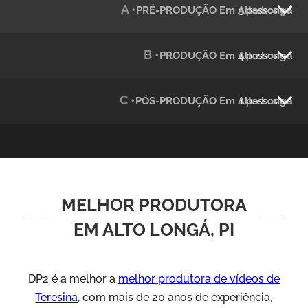
A •
PRÉ-PRODUÇÃO Em Alto Longá
3 passos
Julândia
Animação 2D
B •
PRODUÇÃO Em Alto Longá
4 passos
C •
PÓS-PRODUÇÃO Em Alto Longá
1 passos
MELHOR PRODUTORA
Green Process
Vídeos de Produtos e Serviços
EM ALTO LONGÁ, PI
DP2 é a melhor a
melhor produtora de vídeos de
Teresina
, com mais de 20 anos de experiência,