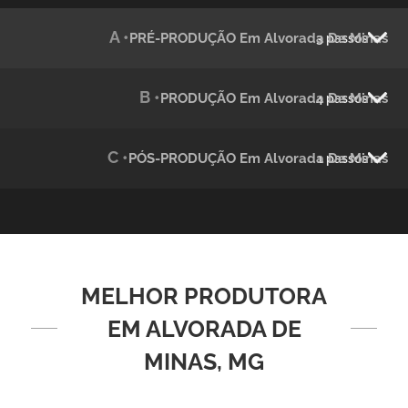
Julândia
A •
PRÉ-PRODUÇÃO Em Alvorada De Minas
3 passos
Animação 2D
B •
PRODUÇÃO Em Alvorada De Minas
4 passos
C •
PÓS-PRODUÇÃO Em Alvorada De Minas
1 passos
Green Process
MELHOR PRODUTORA
Vídeos de Produtos e Serviços
EM ALVORADA DE
MINAS, MG