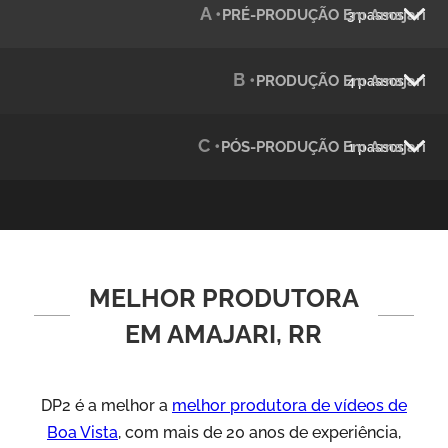
A •
PRÉ-PRODUÇÃO Em Amajari
3 passos
Julândia
Animação 2D
B •
PRODUÇÃO Em Amajari
4 passos
C •
PÓS-PRODUÇÃO Em Amajari
1 passos
MELHOR PRODUTORA
Green Process
Vídeos de Produtos e Serviços
EM AMAJARI, RR
DP2 é a melhor a
melhor produtora de vídeos de
Boa Vista
, com mais de 20 anos de experiência,