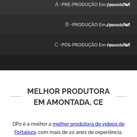
A •
PRÉ-PRODUÇÃO Em Amontada
3 passos
Julândia
Animação 2D
B •
PRODUÇÃO Em Amontada
4 passos
C •
PÓS-PRODUÇÃO Em Amontada
1 passos
MELHOR PRODUTORA
Green Process
Vídeos de Produtos e Serviços
EM AMONTADA, CE
DP2 é a melhor a
melhor produtora de vídeos de
Fortaleza
, com mais de 20 anos de experiência,