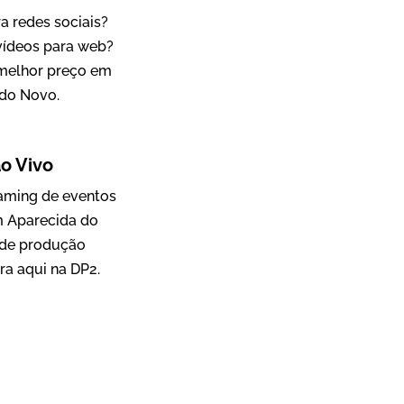
a redes sociais?
 vídeos para web?
 melhor preço em
Mosaic
do Novo.
Vídeo Case
o Vivo
eaming de eventos
m Aparecida do
 de produção
ra aqui na DP2.
Green Process
Vídeos de Produtos e Serviços