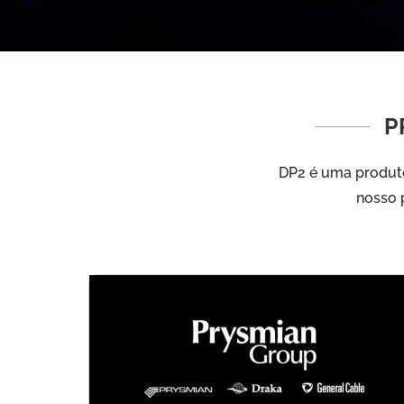
P
DP2 é uma produto
nosso p