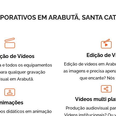
Vídeos de Integração e Segurança
PORATIVOS EM ARABUTÃ, SANTA CAT
Edição de V
ção de Vídeos
Edição de vídeos em Arabu
 e todos os equipamentos
as imagens e precisa apen
Evolucional
para qualquer gravação
que encante? Nós 
Vídeos para Treinamentos
isual em Arabutã.
Vídeos multi pl
nimações
Produção audiovisual par
os didáticos em animação
Videos institucionais? Ou