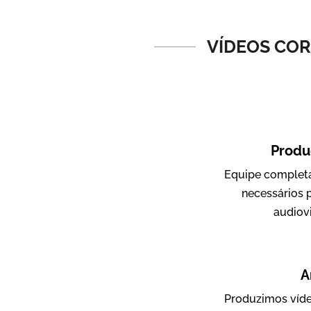
Vídeos de Produtos e Serviços
VÍDEOS COR
Produ
Equipe completa
Amigo Edu
necessários 
Vídeos Publicitários
audiov
A
Produzimos víde