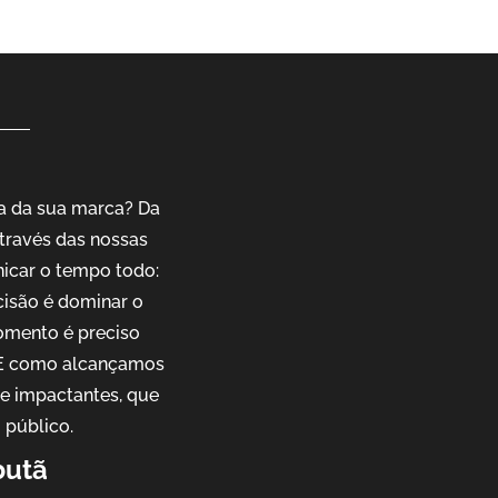
a da sua marca? Da
través das nossas
nicar o tempo todo:
cisão é dominar o
omento é preciso
. E como alcançamos
 e impactantes, que
 público.
butã