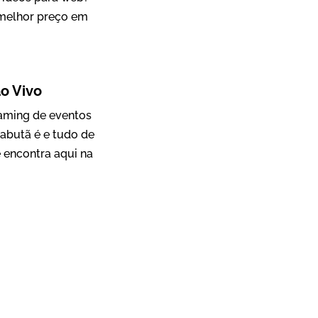
 melhor preço em
Mosaic
o Vivo
Vídeo Case
eaming de eventos
abutã é e tudo de
 encontra aqui na
Green Process
Vídeos de Produtos e Serviços