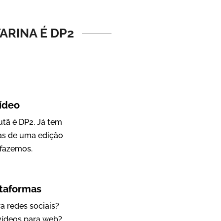
Vídeo Institucional
ARINA É DP2
ídeo
tã é DP2. Já tem
as de uma edição
IBCC
fazemos.
Vídeo Institucional
ataformas
a redes sociais?
 vídeos para web?