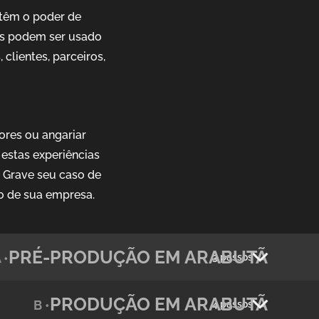
têm o poder de
ais podem ser usado
clientes, parceiros,
ores ou angariar
estas experiências
. Grave seu caso de
o de sua empresa.
PRÉ-PRODUÇÃO EM ARABUTÃ
 •
3 passos
PRODUÇÃO EM ARABUTÃ
B •
4 passos