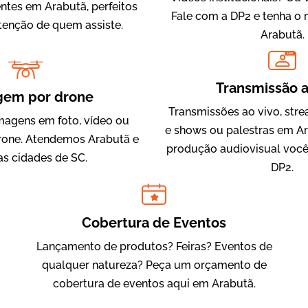
entes em Arabutã, perfeitos
Fale com a DP2 e tenha o
atenção de quem assiste.
Arabutã.
LIVE
IQVIA
Transmissão a
Cobertura de Eventos
gem por drone
Transmissões ao vivo, str
magens em foto, vídeo ou
e shows ou palestras em Ar
one. Atendemos Arabutã e
produção audiovisual você
as cidades de SC.
DP2.
Cobertura de Eventos
Lançamento de produtos? Feiras? Eventos de
Julândia
qualquer natureza? Peça um orçamento de
Animação 2D
cobertura de eventos aqui em Arabutã.