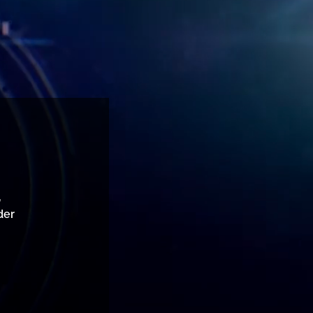
,
der