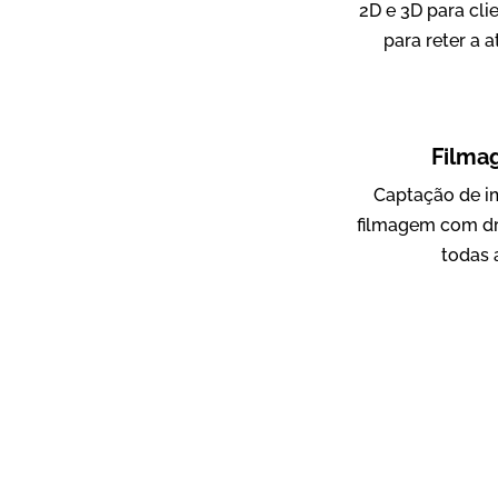
2D e 3D para cli
para reter a 
ampri
Vídeo Institucional
Filma
Captação de i
filmagem com dr
todas 
AgriBrasil
Vídeo Institucional