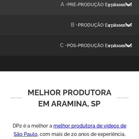
A •
PRÉ-PRODUÇÃO Em Aramina
3 passos
Julândia
Animação 2D
B •
PRODUÇÃO Em Aramina
4 passos
C •
PÓS-PRODUÇÃO Em Aramina
1 passos
MELHOR PRODUTORA
Green Process
Vídeos de Produtos e Serviços
EM ARAMINA, SP
DP2 é a melhor a
melhor produtora de vídeos de
São Paulo
, com mais de 20 anos de experiência,