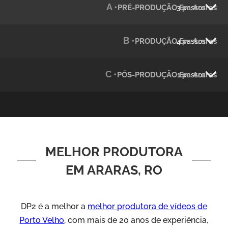
A •
PRÉ-PRODUÇÃO Em Araras
3 passos
Julândia
Animação 2D
B •
PRODUÇÃO Em Araras
4 passos
C •
PÓS-PRODUÇÃO Em Araras
1 passos
MELHOR PRODUTORA
Green Process
Vídeos de Produtos e Serviços
EM ARARAS, RO
DP2 é a melhor a
melhor produtora de vídeos de
Porto Velho
, com mais de 20 anos de experiência,