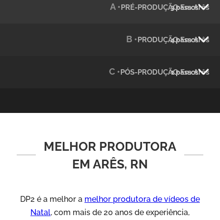
A •
PRÉ-PRODUÇÃO Em Arês
3 passos
Julândia
Animação 2D
B •
PRODUÇÃO Em Arês
4 passos
C •
PÓS-PRODUÇÃO Em Arês
1 passos
MELHOR PRODUTORA
Green Process
Vídeos de Produtos e Serviços
EM ARÊS, RN
DP2 é a melhor a
melhor produtora de vídeos de
Natal
, com mais de 20 anos de experiência,