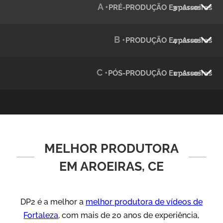
A •
PRÉ-PRODUÇÃO Em Aroeiras
3 passos
Julândia
Animação 2D
B •
PRODUÇÃO Em Aroeiras
4 passos
C •
PÓS-PRODUÇÃO Em Aroeiras
1 passos
MELHOR PRODUTORA
Green Process
Vídeos de Produtos e Serviços
EM AROEIRAS, CE
DP2 é a melhor a
melhor produtora de vídeos de
Fortaleza
, com mais de 20 anos de experiência,