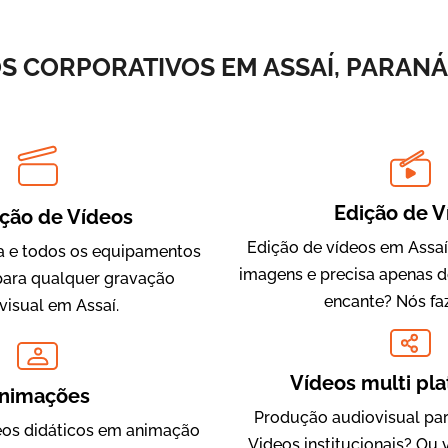
Vídeos de Integração e Segurança
S CORPORATIVOS EM ASSAÍ, PARANÁ
Edição de V
ção de Vídeos
Edição de vídeos em Assaí
 e todos os equipamentos
imagens e precisa apenas 
Evolucional
para qualquer gravação
encante? Nós fa
Vídeos para Treinamentos
visual em Assaí.
Vídeos multi pl
nimações
Produção audiovisual par
os didáticos em animação
Videos institucionais? Ou