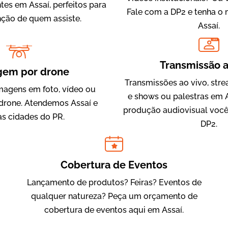
ntes em Assaí, perfeitos para
Fale com a DP2 e tenha o
nção de quem assiste.
Assaí.
LIVE
IQVIA
Transmissão a
Cobertura de Eventos
gem por drone
Transmissões ao vivo, str
magens em foto, vídeo ou
e shows ou palestras em A
drone. Atendemos Assaí e
produção audiovisual você
as cidades do PR.
DP2.
Cobertura de Eventos
Lançamento de produtos? Feiras? Eventos de
Julândia
qualquer natureza? Peça um orçamento de
Animação 2D
cobertura de eventos aqui em Assaí.