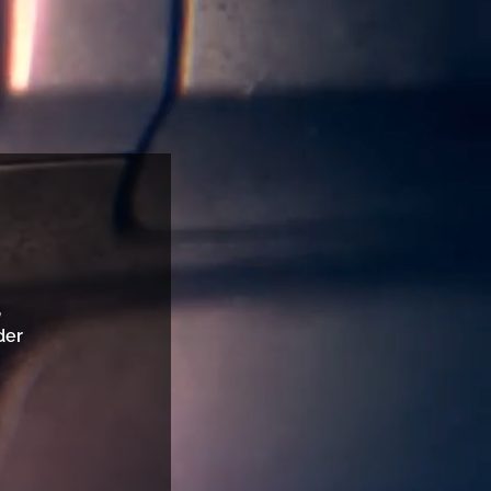
,
der