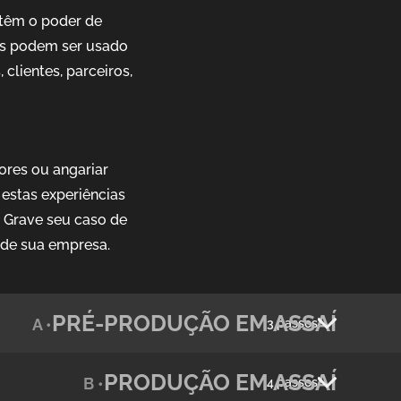
têm o poder de
ais podem ser usado
clientes, parceiros,
ores ou angariar
estas experiências
. Grave seu caso de
 de sua empresa.
PRÉ-PRODUÇÃO EM ASSAÍ
A •
3 passos
PRODUÇÃO EM ASSAÍ
B •
4 passos