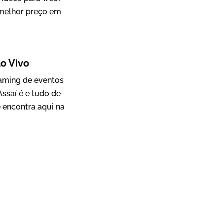
 melhor preço em
Mosaic
o Vivo
Vídeo Case
eaming de eventos
ssaí é e tudo de
 encontra aqui na
Green Process
Vídeos de Produtos e Serviços