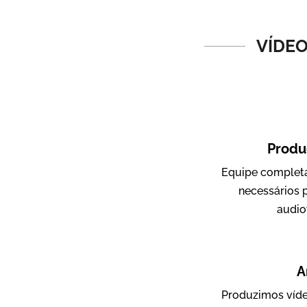
Vídeos de Produtos e Serviços
VÍDEO
Produ
Equipe completa
Amigo Edu
necessários 
Vídeos Publicitários
audio
A
Produzimos víde