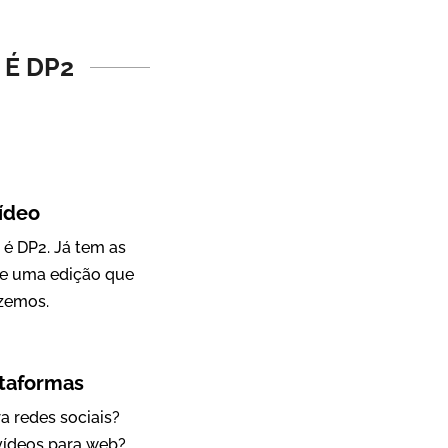
Vídeo Institucional
 É DP2
ídeo
 é DP2. Já tem as
de uma edição que
IBCC
zemos.
Vídeo Institucional
ataformas
a redes sociais?
 vídeos para web?