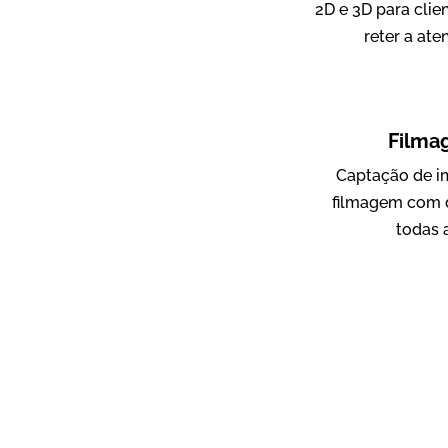
2D e 3D para clie
reter a ate
ampri
Vídeo Institucional
Filma
Captação de i
filmagem com 
todas 
AgriBrasil
Vídeo Institucional