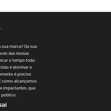
a sua marca? Da sua
avés das nossas
nicar o tempo todo:
cisão é dominar o
omento é preciso
. E como alcançamos
 e impactantes, que
 público.
saí