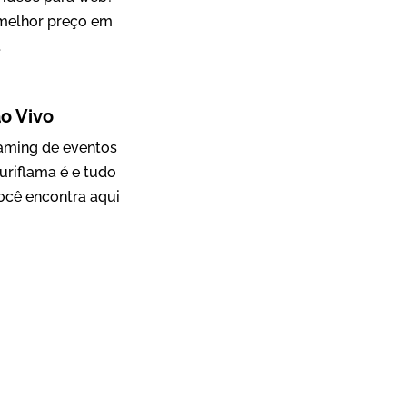
 melhor preço em
.
Mosaic
o Vivo
Vídeo Case
eaming de eventos
uriflama é e tudo
ocê encontra aqui
Green Process
Vídeos de Produtos e Serviços