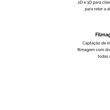
2D e 3D para clie
para reter a 
ampri
Vídeo Institucional
Filma
Captação de i
filmagem com dro
todas 
AgriBrasil
Vídeo Institucional