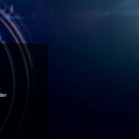
,
der