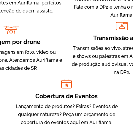
ntes em Auriflama, perfeitos
Fale com a DP2 e tenha o
atenção de quem assiste.
Auriflama
LIVE
IQVIA
Transmissão a
Cobertura de Eventos
gem por drone
Transmissões ao vivo, str
magens em foto, vídeo ou
e shows ou palestras em A
ne. Atendemos Auriflama e
de produção audiovisual v
as cidades de SP.
na DP2.
Cobertura de Eventos
Lançamento de produtos? Feiras? Eventos de
Julândia
qualquer natureza? Peça um orçamento de
Animação 2D
cobertura de eventos aqui em Auriflama.