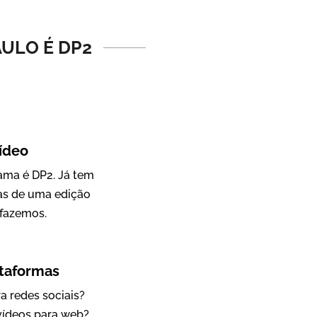
Vídeo Institucional
ULO É DP2
ídeo
ama é DP2. Já tem
as de uma edição
IBCC
fazemos.
Vídeo Institucional
ataformas
a redes sociais?
 vídeos para web?