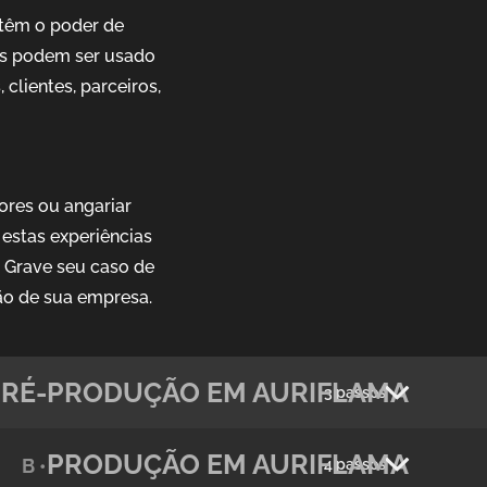
têm o poder de
ais podem ser usado
clientes, parceiros,
ores ou angariar
estas experiências
. Grave seu caso de
ão de sua empresa.
PRÉ-PRODUÇÃO EM AURIFLAMA
3 passos
PRODUÇÃO EM AURIFLAMA
B •
4 passos