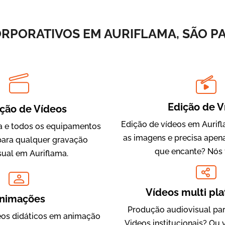
Vídeos de Integração e Segurança
ORPORATIVOS EM AURIFLAMA, SÃO PA
Edição de V
ção de Vídeos
Edição de vídeos em Aurifl
 e todos os equipamentos
as imagens e precisa apen
Evolucional
para qualquer gravação
que encante? Nós 
Vídeos para Treinamentos
sual em Auriflama.
Vídeos multi pl
nimações
Produção audiovisual par
os didáticos em animação
Videos institucionais? Ou