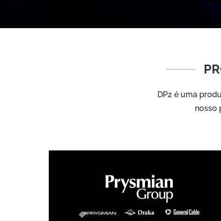
PR
DP2 é uma produt
nosso p