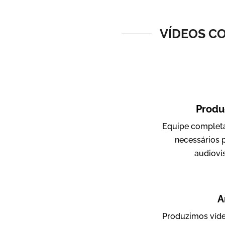
Vídeos de Produtos e Serviços
VÍDEOS C
Produ
Equipe completa
Amigo Edu
necessários 
Vídeos Publicitários
audiovi
A
Produzimos víde