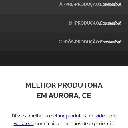
A •
PRÉ-PRODUÇÃO Em Aurora
3 passos
Julândia
Animação 2D
B •
PRODUÇÃO Em Aurora
4 passos
C •
PÓS-PRODUÇÃO Em Aurora
1 passos
MELHOR PRODUTORA
Green Process
Vídeos de Produtos e Serviços
EM AURORA, CE
DP2 é a melhor a
melhor produtora de vídeos de
Fortaleza
, com mais de 20 anos de experiência,