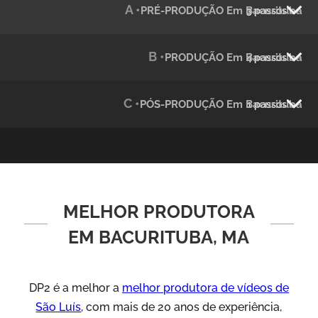
A •
PRÉ-PRODUÇÃO Em Bacurituba
3 passos
Julândia
Animação 2D
B •
PRODUÇÃO Em Bacurituba
4 passos
C •
PÓS-PRODUÇÃO Em Bacurituba
1 passos
MELHOR PRODUTORA
Green Process
Vídeos de Produtos e Serviços
EM BACURITUBA, MA
DP2 é a melhor a
melhor produtora de vídeos de
São Luís
, com mais de 20 anos de experiência,