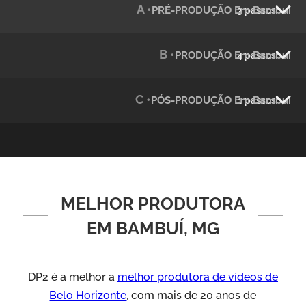
A •
PRÉ-PRODUÇÃO Em Bambuí
3 passos
Julândia
Animação 2D
B •
PRODUÇÃO Em Bambuí
4 passos
C •
PÓS-PRODUÇÃO Em Bambuí
1 passos
MELHOR PRODUTORA
Green Process
Vídeos de Produtos e Serviços
EM BAMBUÍ, MG
DP2 é a melhor a
melhor produtora de vídeos de
Belo Horizonte
, com mais de 20 anos de