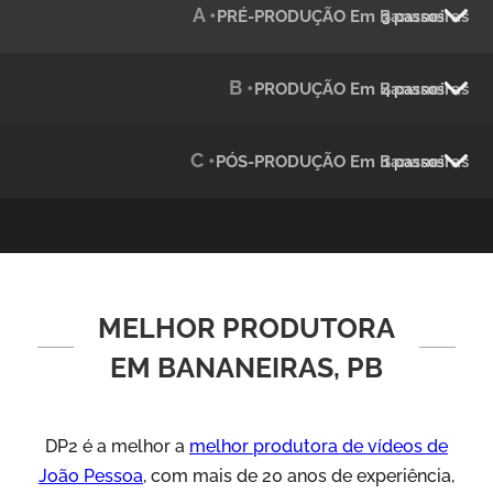
A •
PRÉ-PRODUÇÃO Em Bananeiras
3 passos
Julândia
Animação 2D
B •
PRODUÇÃO Em Bananeiras
4 passos
C •
PÓS-PRODUÇÃO Em Bananeiras
1 passos
MELHOR PRODUTORA
Green Process
Vídeos de Produtos e Serviços
EM BANANEIRAS, PB
DP2 é a melhor a
melhor produtora de vídeos de
João Pessoa
, com mais de 20 anos de experiência,