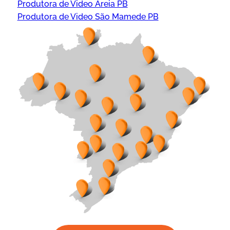
Produtora de Video Areia PB
Produtora de Video São Mamede PB