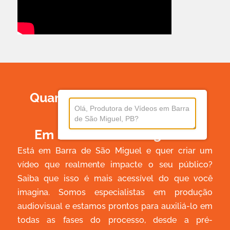
Quanto Custa Produzir Um
Vídeo
Em Barra De São Miguel?
Está em Barra de São Miguel e quer criar um
vídeo que realmente impacte o seu público?
Saiba que isso é mais acessível do que você
imagina. Somos especialistas em produção
audiovisual e estamos prontos para auxiliá-lo em
todas as fases do processo, desde a pré-