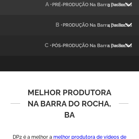
A •
PRÉ-PRODUÇÃO Na Barra Do Rocha
3 passos
Julândia
Animação 2D
B •
PRODUÇÃO Na Barra Do Rocha
4 passos
C •
PÓS-PRODUÇÃO Na Barra Do Rocha
1 passos
MELHOR PRODUTORA
Green Process
Vídeos de Produtos e Serviços
NA BARRA DO ROCHA,
BA
DP2 é a melhor a
melhor produtora de vídeos de