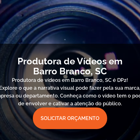
Produtora de Vídeos em
Barro Branco, SC
Produtora de vídeos em Barro Branco, SC é DP2!
Explore o que a narrativa visual pode fazer pela sua marca
presa ou departamento. Conheça como o vídeo tem o po
de envolver e cativar a atenção do público.
SOLICITAR ORÇAMENTO