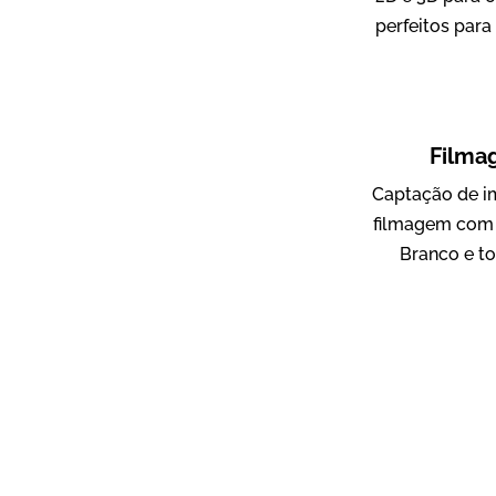
perfeitos para
ampri
Vídeo Institucional
Filma
Captação de i
filmagem com 
Branco e to
AgriBrasil
Vídeo Institucional