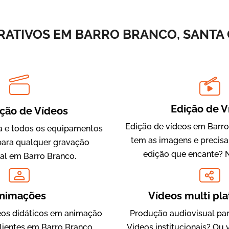
Vídeos de Integração e Segurança
ATIVOS EM BARRO BRANCO, SANTA 
Edição de V
ção de Vídeos
Edição de vídeos em Barro
 e todos os equipamentos
tem as imagens e precis
Evolucional
para qualquer gravação
edição que encante? 
Vídeos para Treinamentos
al em Barro Branco.
nimações
Vídeos multi pl
os didáticos em animação
Produção audiovisual par
lientes em Barro Branco,
Videos institucionais? Ou