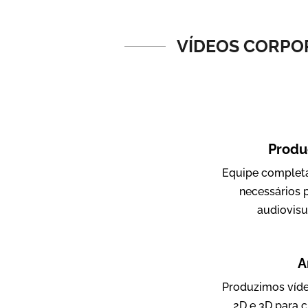
Vídeos de Produtos e Serviços
VÍDEOS CORPOR
Produ
Equipe completa
Amigo Edu
necessários 
Vídeos Publicitários
audiovisu
A
Produzimos víde
2D e 3D para c