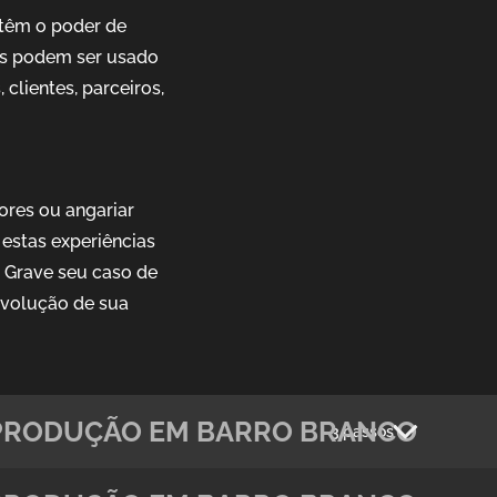
têm o poder de
ais podem ser usado
clientes, parceiros,
ores ou angariar
estas experiências
. Grave seu caso de
evolução de sua
PRODUÇÃO EM BARRO BRANCO
3 passos