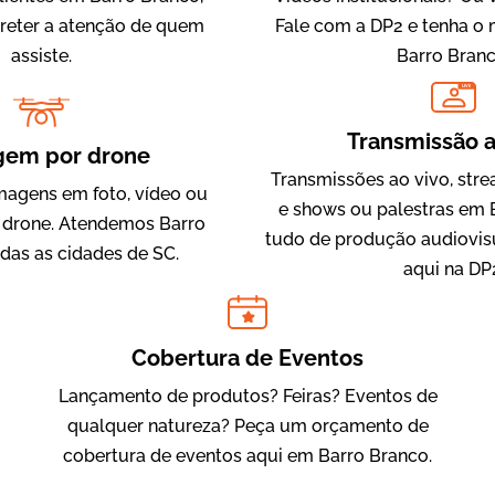
 reter a atenção de quem
Fale com a DP2 e tenha o
assiste.
Barro Branc
LIVE
IQVIA
Transmissão a
Cobertura de Eventos
gem por drone
Transmissões ao vivo, str
magens em foto, vídeo ou
e shows ou palestras em 
drone. Atendemos Barro
tudo de produção audiovis
das as cidades de SC.
aqui na DP
Cobertura de Eventos
Lançamento de produtos? Feiras? Eventos de
Julândia
qualquer natureza? Peça um orçamento de
Animação 2D
cobertura de eventos aqui em Barro Branco.