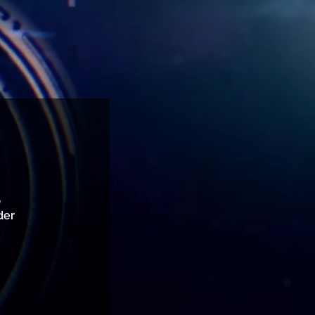
,
der