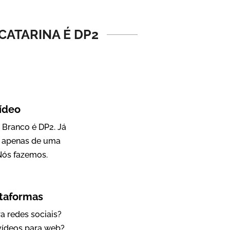
Vídeo Institucional
CATARINA É DP2
ídeo
 Branco é DP2. Já
a apenas de uma
IBCC
Nós fazemos.
Vídeo Institucional
ataformas
a redes sociais?
 vídeos para web?