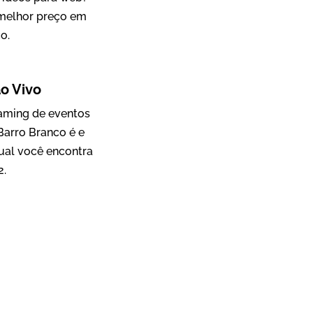
 melhor preço em
o.
Mosaic
o Vivo
Vídeo Case
eaming de eventos
Barro Branco é e
ual você encontra
2.
Green Process
Vídeos de Produtos e Serviços