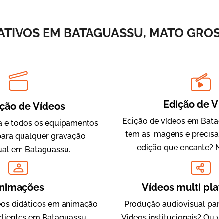
Vídeos de Integração e Segurança
TIVOS EM BATAGUASSU, MATO GROS
Edição de V
ção de Vídeos
Edição de vídeos em Bata
 e todos os equipamentos
tem as imagens e precis
Evolucional
para qualquer gravação
edição que encante? 
Vídeos para Treinamentos
ual em Bataguassu.
nimações
Vídeos multi pl
os didáticos em animação
Produção audiovisual par
clientes em Bataguassu,
Videos institucionais? Ou