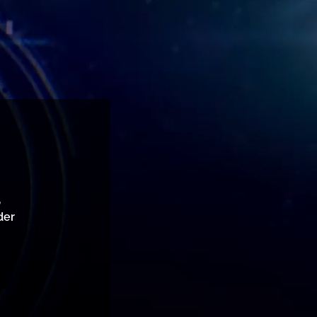
,
der