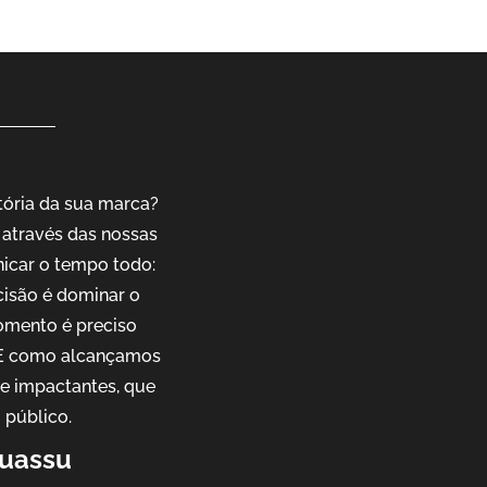
tória da sua marca?
através das nossas
nicar o tempo todo:
cisão é dominar o
omento é preciso
. E como alcançamos
 e impactantes, que
 público.
guassu