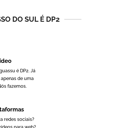
Vídeo Institucional
SO DO SUL É DP2
ídeo
guassu é DP2. Já
a apenas de uma
IBCC
Nós fazemos.
Vídeo Institucional
ataformas
a redes sociais?
 vídeos para web?