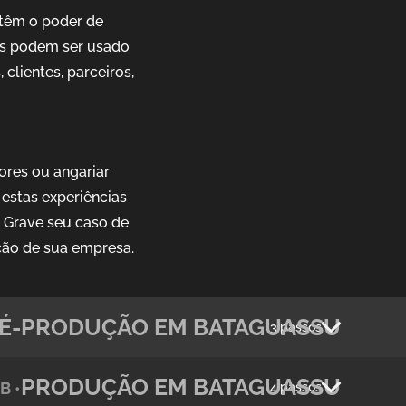
têm o poder de
ais podem ser usado
clientes, parceiros,
ores ou angariar
estas experiências
. Grave seu caso de
ção de sua empresa.
É-PRODUÇÃO EM BATAGUASSU
3 passos
PRODUÇÃO EM BATAGUASSU
B •
4 passos