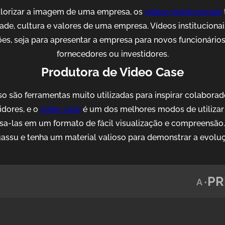
alorizar a imagem de uma empresa, os
vídeos institucionais
idade, cultura e valores de uma empresa. Vídeos institucion
es, seja para apresentar a empresa para novos funcionários, 
fornecedores ou investidores.
Produtora de Video Case
o são ferramentas muito utilizadas para inspirar colaborad
idores, e o
video case
é um dos melhores modos de utilizar 
sa-las em um formato de fácil visualização e compreensão
ssu e tenha um material valioso para demonstrar a evolu
PR
A •