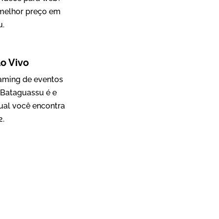
 melhor preço em
u.
Mosaic
o Vivo
Vídeo Case
eaming de eventos
 Bataguassu é e
ual você encontra
2.
Green Process
Vídeos de Produtos e Serviços