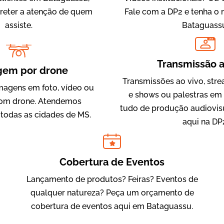
 reter a atenção de quem
Fale com a DP2 e tenha o
assiste.
Bataguass
LIVE
IQVIA
Transmissão a
Cobertura de Eventos
gem por drone
Transmissões ao vivo, str
magens em foto, vídeo ou
e shows ou palestras em
om drone. Atendemos
tudo de produção audiovis
todas as cidades de MS.
aqui na DP
Cobertura de Eventos
Lançamento de produtos? Feiras? Eventos de
Julândia
qualquer natureza? Peça um orçamento de
Animação 2D
cobertura de eventos aqui em Bataguassu.