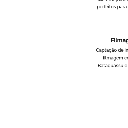
perfeitos para
ampri
Vídeo Institucional
Filma
Captação de i
filmagem c
Bataguassu e 
AgriBrasil
Vídeo Institucional