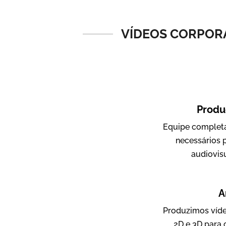
Vídeos de Produtos e Serviços
VÍDEOS CORPORA
Produ
Equipe completa
Amigo Edu
necessários 
Vídeos Publicitários
audiovis
A
Produzimos víde
2D e 3D para 