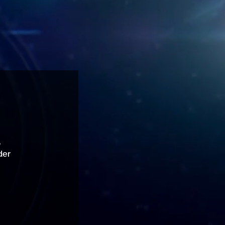
,
der