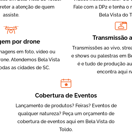
 reter a atenção de quem
Fale com a DP2 e tenha o
assiste.
Bela Vista do T
LIVE
IQVIA
Transmissão a
Cobertura de Eventos
gem por drone
Transmissões ao vivo, str
magens em foto, vídeo ou
e shows ou palestras em Be
one. Atendemos Bela Vista
é e tudo de produção au
odas as cidades de SC.
encontra aqui n
Cobertura de Eventos
Lançamento de produtos? Feiras? Eventos de
Julândia
qualquer natureza? Peça um orçamento de
Animação 2D
cobertura de eventos aqui em Bela Vista do
Toldo.