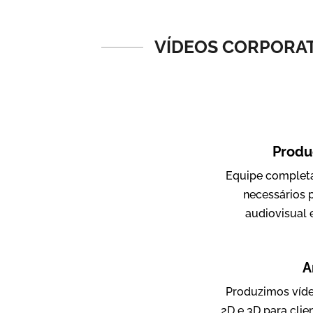
Vídeos de Produtos e Serviços
VÍDEOS CORPORATI
Produ
Equipe completa
Amigo Edu
necessários 
Vídeos Publicitários
audiovisual 
A
Produzimos víde
2D e 3D para clie