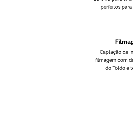
perfeitos para
ampri
Vídeo Institucional
Filma
Captação de i
filmagem com dr
do Toldo e t
AgriBrasil
Vídeo Institucional