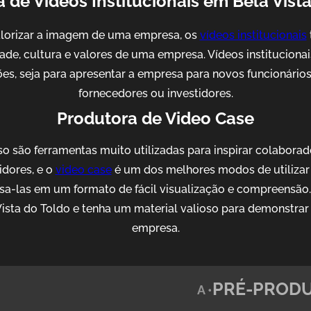
 de Videos Institucionais em Bela Vist
alorizar a imagem de uma empresa, os
vídeos institucionais
idade, cultura e valores de uma empresa. Vídeos institucion
es, seja para apresentar a empresa para novos funcionários, 
fornecedores ou investidores.
Produtora de Video Case
o são ferramentas muito utilizadas para inspirar colaborad
idores, e o
video case
é um dos melhores modos de utilizar 
sa-las em um formato de fácil visualização e compreensão
ista do Toldo e tenha um material valioso para demonstrar
empresa.
PRÉ-PRODU
A •