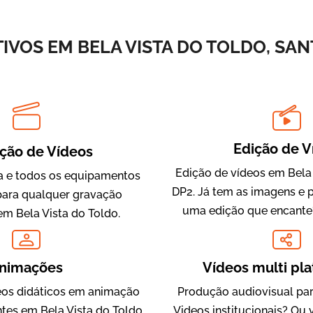
Vídeos de Integração e Segurança
VOS EM BELA VISTA DO TOLDO, SAN
Edição de V
ção de Vídeos
Edição de vídeos em Bela 
 e todos os equipamentos
DP2. Já tem as imagens e 
Evolucional
para qualquer gravação
uma edição que encante
Vídeos para Treinamentos
em Bela Vista do Toldo.
nimações
Vídeos multi pl
os didáticos em animação
Produção audiovisual par
ntes em Bela Vista do Toldo,
Videos institucionais? Ou