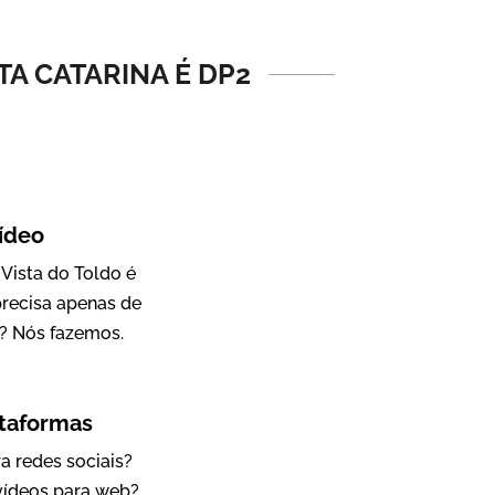
Vídeo Institucional
TA CATARINA É DP2
ídeo
Vista do Toldo é
precisa apenas de
IBCC
? Nós fazemos.
Vídeo Institucional
ataformas
a redes sociais?
 vídeos para web?