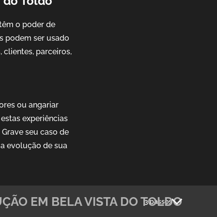
a do Toldo
têm o poder de
ais podem ser usado
clientes, parceiros,
ores ou angariar
estas experiências
. Grave seu caso de
 a evolução de sua
ÇÃO EM BELA VISTA DO TOLDO
3 passos