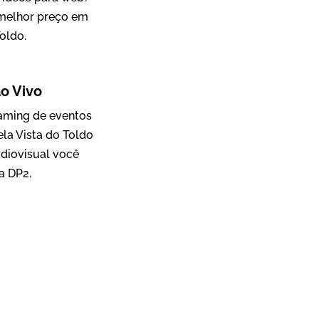
 melhor preço em
oldo.
Mosaic
o Vivo
Vídeo Case
eaming de eventos
la Vista do Toldo
diovisual você
a DP2.
Green Process
Vídeos de Produtos e Serviços