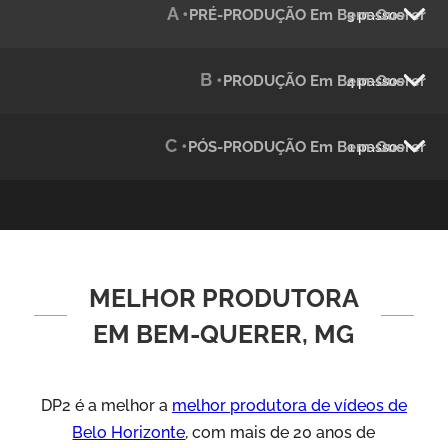
A •
PRÉ-PRODUÇÃO Em Bem-Querer
3 passos
Julândia
Animação 2D
B •
PRODUÇÃO Em Bem-Querer
4 passos
C •
PÓS-PRODUÇÃO Em Bem-Querer
1 passos
MELHOR PRODUTORA
Green Process
Vídeos de Produtos e Serviços
EM BEM-QUERER, MG
DP2 é a melhor a
melhor produtora de vídeos de
Belo Horizonte
, com mais de 20 anos de