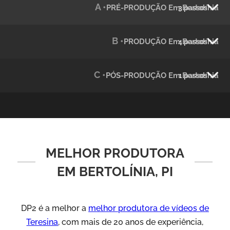
A •
PRÉ-PRODUÇÃO Em Bertolínia
3 passos
Julândia
Animação 2D
B •
PRODUÇÃO Em Bertolínia
4 passos
C •
PÓS-PRODUÇÃO Em Bertolínia
1 passos
MELHOR PRODUTORA
Green Process
Vídeos de Produtos e Serviços
EM BERTOLÍNIA, PI
DP2 é a melhor a
melhor produtora de vídeos de
Teresina
, com mais de 20 anos de experiência,