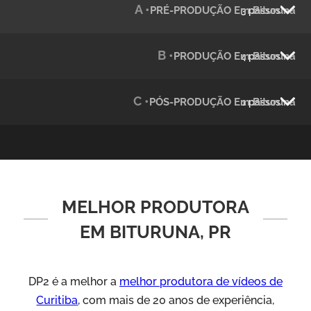
A •
PRÉ-PRODUÇÃO Em Bituruna
3 passos
Julândia
Animação 2D
B •
PRODUÇÃO Em Bituruna
4 passos
C •
PÓS-PRODUÇÃO Em Bituruna
1 passos
MELHOR PRODUTORA
Green Process
Vídeos de Produtos e Serviços
EM BITURUNA, PR
DP2 é a melhor a
melhor produtora de vídeos de
Curitiba
, com mais de 20 anos de experiência,