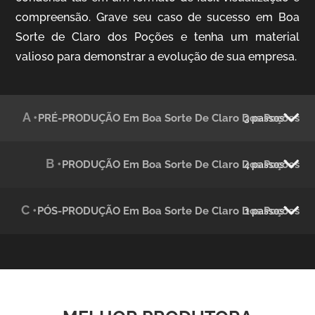
compreensão. Grave seu caso de sucesso em Boa
Sorte de Claro dos Poções e tenha um material
Julândia
valioso para demonstrar a evolução de sua empresa.
Animação 2D
A •
PRÉ-PRODUÇÃO Em Boa Sorte De Claro Dos Poções
3 passos
B •
PRODUÇÃO Em Boa Sorte De Claro Dos Poções
4 passos
C •
PÓS-PRODUÇÃO Em Boa Sorte De Claro Dos Poções
1 passos
Green Process
Vídeos de Produtos e Serviços