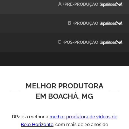
A •
PRÉ-PRODUÇÃO Em Boachá
3 passos
Julândia
Animação 2D
B •
PRODUÇÃO Em Boachá
4 passos
C •
PÓS-PRODUÇÃO Em Boachá
1 passos
MELHOR PRODUTORA
Green Process
Vídeos de Produtos e Serviços
EM BOACHÁ, MG
DP2 é a melhor a
melhor produtora de vídeos de
Belo Horizonte
, com mais de 20 anos de