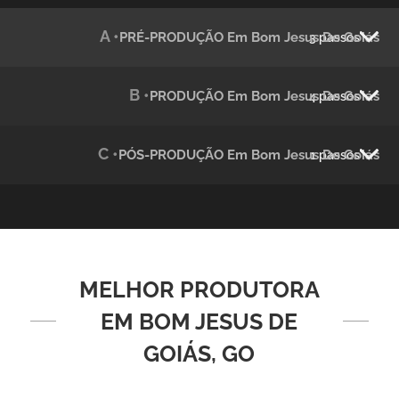
Julândia
A •
PRÉ-PRODUÇÃO Em Bom Jesus De Goiás
3 passos
Animação 2D
B •
PRODUÇÃO Em Bom Jesus De Goiás
4 passos
C •
PÓS-PRODUÇÃO Em Bom Jesus De Goiás
1 passos
Green Process
MELHOR PRODUTORA
Vídeos de Produtos e Serviços
EM BOM JESUS DE
GOIÁS, GO