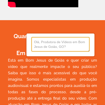
Quanto Custa Produzir Um
Vídeo
Em Bom Jesus De Goiás?
Está em Bom Jesus de Goiás e quer criar um
vídeo que realmente impacte o seu público?
Saiba que isso é mais acessível do que você
imagina. Somos especialistas em produção
audiovisual e estamos prontos para auxiliá-lo em
todas as fases do processo, desde a pré-
produção até a entrega final do seu vídeo. Com
atuação em Bom Jesus de Goiás e em todas as