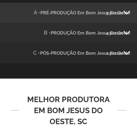
Julândia
A •
PRÉ-PRODUÇÃO Em Bom Jesus Do Oeste
3 passos
Animação 2D
B •
PRODUÇÃO Em Bom Jesus Do Oeste
4 passos
C •
PÓS-PRODUÇÃO Em Bom Jesus Do Oeste
1 passos
Green Process
MELHOR PRODUTORA
Vídeos de Produtos e Serviços
EM BOM JESUS DO
OESTE, SC