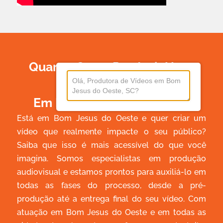
Quanto Custa Produzir Um
Vídeo
Em Bom Jesus Do Oeste?
Está em Bom Jesus do Oeste e quer criar um
vídeo que realmente impacte o seu público?
Saiba que isso é mais acessível do que você
imagina. Somos especialistas em produção
audiovisual e estamos prontos para auxiliá-lo em
todas as fases do processo, desde a pré-
produção até a entrega final do seu vídeo. Com
atuação em Bom Jesus do Oeste e em todas as