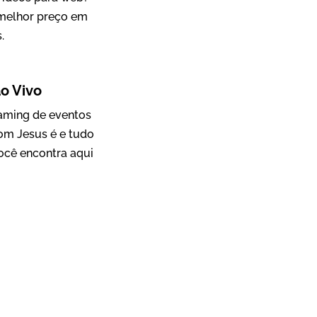
 melhor preço em
.
Mosaic
o Vivo
Vídeo Case
eaming de eventos
om Jesus é e tudo
ocê encontra aqui
Green Process
Vídeos de Produtos e Serviços