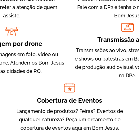
 reter a atenção de quem
Fale com a DP2 e tenha o
assiste.
Bom Jesus
LIVE
IQVIA
Transmissão a
Cobertura de Eventos
gem por drone
Transmissões ao vivo, str
magens em foto, vídeo ou
e shows ou palestras em B
one. Atendemos Bom Jesus
de produção audiovisual v
 as cidades de RO.
na DP2.
Cobertura de Eventos
Lançamento de produtos? Feiras? Eventos de
Julândia
qualquer natureza? Peça um orçamento de
Animação 2D
cobertura de eventos aqui em Bom Jesus.