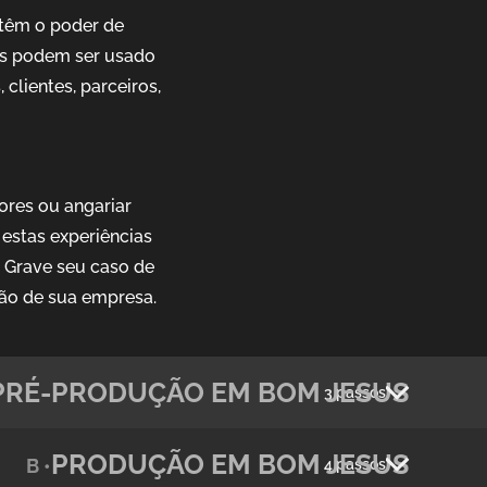
têm o poder de
ais podem ser usado
clientes, parceiros,
ores ou angariar
estas experiências
. Grave seu caso de
ão de sua empresa.
PRÉ-PRODUÇÃO EM BOM JESUS
3 passos
PRODUÇÃO EM BOM JESUS
B •
4 passos