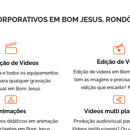
Vídeos de Integração e Segurança
ORPORATIVOS EM BOM JESUS, RONDÔ
Edição de V
ção de Vídeos
Edição de vídeos em Bom 
 e todos os equipamentos
tem as imagens e precis
Evolucional
para qualquer gravação
edição que encante? 
Vídeos para Treinamentos
sual em Bom Jesus.
nimações
Vídeos multi pl
os didáticos em animação
Produção audiovisual par
 clientes em Bom Jesus,
Videos institucionais? Ou