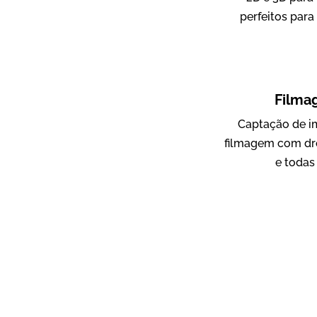
perfeitos para
ampri
Vídeo Institucional
Filma
Captação de i
filmagem com dr
e todas
AgriBrasil
Vídeo Institucional