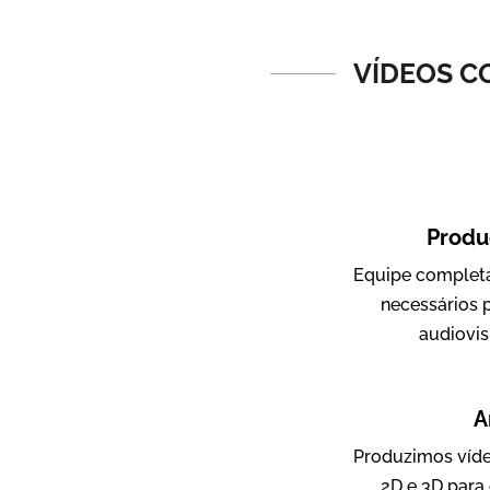
Vídeos de Produtos e Serviços
VÍDEOS C
Produ
Equipe completa
Amigo Edu
necessários 
Vídeos Publicitários
audiovi
A
Produzimos víde
2D e 3D para