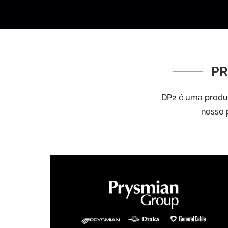
PR
DP2 é uma produt
nosso p