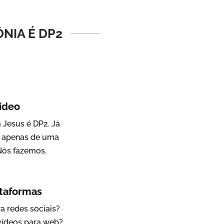
Vídeo Institucional
NIA É DP2
ídeo
Jesus é DP2. Já
a apenas de uma
IBCC
Nós fazemos.
Vídeo Institucional
ataformas
a redes sociais?
 vídeos para web?