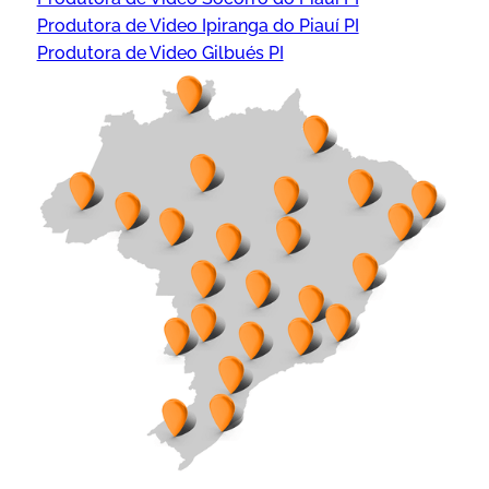
Produtora de Video Ipiranga do Piauí PI
Produtora de Video Gilbués PI