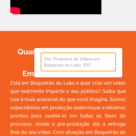
Quanto Custa Produzir Um
Vídeo
Em Boqueirão Do Leão?
Está em Boqueirão do Leão e quer criar um vídeo
que realmente impacte o seu público? Saiba que
isso é mais acessível do que você imagina. Somos
especialistas em produção audiovisual e estamos
prontos para auxiliá-lo em todas as fases do
processo, desde a pré-produção até a entrega
final do seu vídeo. Com atuação em Boqueirão do