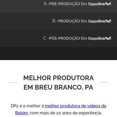
A •
PRÉ-PRODUÇÃO Em Breu Branco
3 passos
Julândia
Animação 2D
B •
PRODUÇÃO Em Breu Branco
4 passos
C •
PÓS-PRODUÇÃO Em Breu Branco
1 passos
MELHOR PRODUTORA
Green Process
Vídeos de Produtos e Serviços
EM BREU BRANCO, PA
DP2 é a melhor a
melhor produtora de vídeos de
Belém
, com mais de 20 anos de experiência,