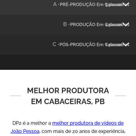
A •
PRÉ-PRODUÇÃO Em Cabaceiras
3 passos
Julândia
Animação 2D
B •
PRODUÇÃO Em Cabaceiras
4 passos
C •
PÓS-PRODUÇÃO Em Cabaceiras
1 passos
MELHOR PRODUTORA
Green Process
Vídeos de Produtos e Serviços
EM CABACEIRAS, PB
DP2 é a melhor a
melhor produtora de vídeos de
João Pessoa
, com mais de 20 anos de experiência,