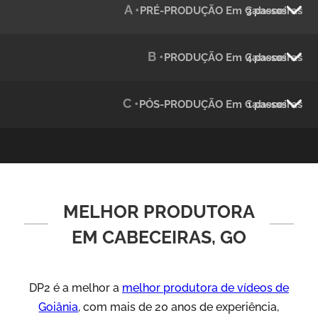
A •
PRÉ-PRODUÇÃO Em Cabeceiras
3 passos
Julândia
Animação 2D
B •
PRODUÇÃO Em Cabeceiras
4 passos
C •
PÓS-PRODUÇÃO Em Cabeceiras
1 passos
MELHOR PRODUTORA
Green Process
Vídeos de Produtos e Serviços
EM CABECEIRAS, GO
DP2 é a melhor a
melhor produtora de vídeos de
Goiânia
, com mais de 20 anos de experiência,