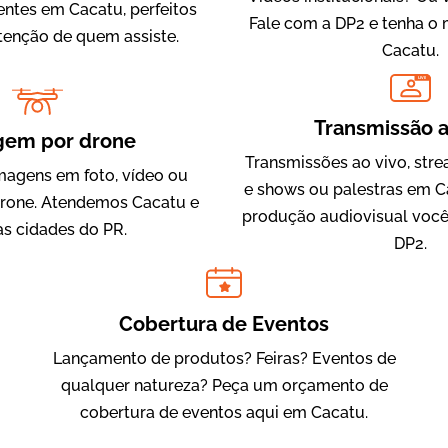
entes em Cacatu, perfeitos
Fale com a DP2 e tenha o
atenção de quem assiste.
Cacatu.
LIVE
IQVIA
Transmissão a
Cobertura de Eventos
gem por drone
Transmissões ao vivo, str
magens em foto, vídeo ou
e shows ou palestras em C
rone. Atendemos Cacatu e
produção audiovisual você
as cidades do PR.
DP2.
Cobertura de Eventos
Lançamento de produtos? Feiras? Eventos de
Julândia
qualquer natureza? Peça um orçamento de
Animação 2D
cobertura de eventos aqui em Cacatu.