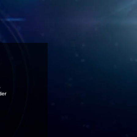
,
der