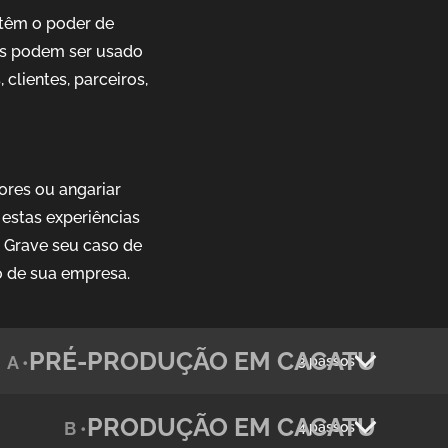
têm o poder de
ais podem ser usado
clientes, parceiros,
ores ou angariar
estas experiências
. Grave seu caso de
o de sua empresa.
PRÉ-PRODUÇÃO EM CACATU
A •
3 passos
PRODUÇÃO EM CACATU
B •
4 passos