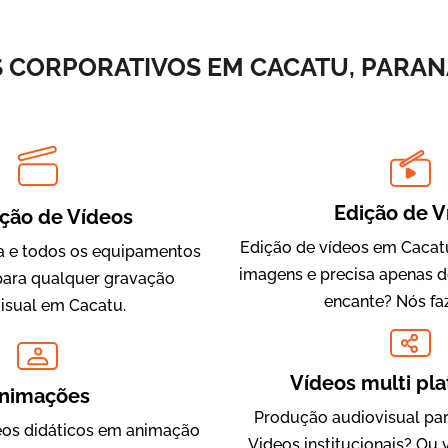
Vídeos de Integração e Segurança
 CORPORATIVOS EM CACATU, PARAN
Edição de V
ção de Vídeos
Edição de vídeos em Cacatu
 e todos os equipamentos
imagens e precisa apenas 
Evolucional
para qualquer gravação
encante? Nós fa
Vídeos para Treinamentos
isual em Cacatu.
Vídeos multi pl
nimações
Produção audiovisual par
os didáticos em animação
Videos institucionais? Ou