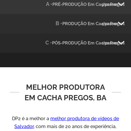
A •
PRÉ-PRODUÇÃO Em Cacha Pregos
3 passos
Julândia
Animação 2D
B •
PRODUÇÃO Em Cacha Pregos
4 passos
C •
PÓS-PRODUÇÃO Em Cacha Pregos
1 passos
MELHOR PRODUTORA
Green Process
Vídeos de Produtos e Serviços
EM CACHA PREGOS, BA
DP2 é a melhor a
melhor produtora de vídeos de
Salvador
, com mais de 20 anos de experiência,