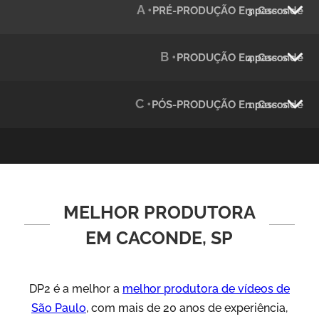
A •
PRÉ-PRODUÇÃO Em Caconde
3 passos
Julândia
Animação 2D
B •
PRODUÇÃO Em Caconde
4 passos
C •
PÓS-PRODUÇÃO Em Caconde
1 passos
MELHOR PRODUTORA
Green Process
Vídeos de Produtos e Serviços
EM CACONDE, SP
DP2 é a melhor a
melhor produtora de vídeos de
São Paulo
, com mais de 20 anos de experiência,