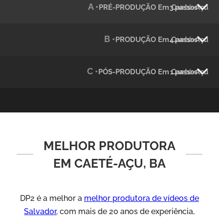
A •
PRÉ-PRODUÇÃO Em Caeté-Açu
3 passos
Julândia
Animação 2D
B •
PRODUÇÃO Em Caeté-Açu
4 passos
C •
PÓS-PRODUÇÃO Em Caeté-Açu
1 passos
MELHOR PRODUTORA
Green Process
Vídeos de Produtos e Serviços
EM CAETÉ-AÇU, BA
DP2 é a melhor a
melhor produtora de vídeos de
Salvador
, com mais de 20 anos de experiência,