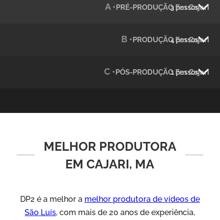
A •
PRÉ-PRODUÇÃO Em Cajari
3 passos
Julândia
Animação 2D
B •
PRODUÇÃO Em Cajari
4 passos
C •
PÓS-PRODUÇÃO Em Cajari
1 passos
MELHOR PRODUTORA
Green Process
Vídeos de Produtos e Serviços
EM CAJARI, MA
DP2 é a melhor a
melhor produtora de vídeos de
São Luís
, com mais de 20 anos de experiência,