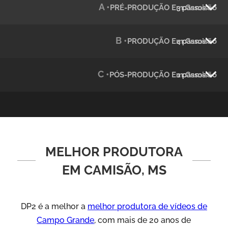
A •
PRÉ-PRODUÇÃO Em Camisão
3 passos
Julândia
Animação 2D
B •
PRODUÇÃO Em Camisão
4 passos
C •
PÓS-PRODUÇÃO Em Camisão
1 passos
MELHOR PRODUTORA
Green Process
Vídeos de Produtos e Serviços
EM CAMISÃO, MS
DP2 é a melhor a
melhor produtora de vídeos de
Campo Grande
, com mais de 20 anos de