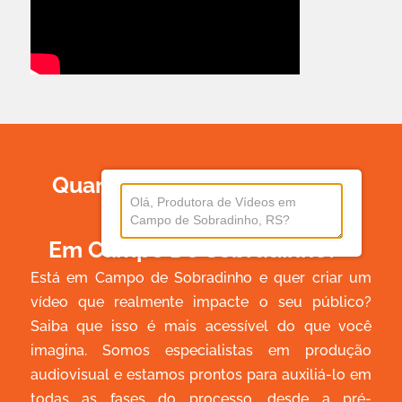
Quanto Custa Produzir Um
Vídeo
Em Campo De Sobradinho?
Está em Campo de Sobradinho e quer criar um
vídeo que realmente impacte o seu público?
Saiba que isso é mais acessível do que você
imagina. Somos especialistas em produção
audiovisual e estamos prontos para auxiliá-lo em
todas as fases do processo, desde a pré-