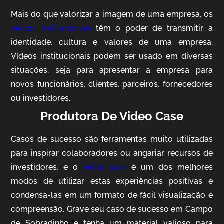
Mais do que valorizar a imagem de uma empresa, os
vídeos institucionais
têm o poder de transmitir a
identidade, cultura e valores de uma empresa.
Vídeos institucionais podem ser usado em diversas
situações, seja para apresentar a empresa para
novos funcionários, clientes, parceiros, fornecedores
ou investidores.
Produtora De Video Case
AgriBrasil
Vídeo Institucional
Casos de sucesso são ferramentas muito utilizadas
para inspirar colaboradores ou angariar recursos de
investidores, e o
video case
é um dos melhores
modos de utilizar estas experiências positivas e
condensa-las em um formato de fácil visualização e
compreensão. Grave seu caso de sucesso em Campo
de Sobradinho e tenha um material valioso para