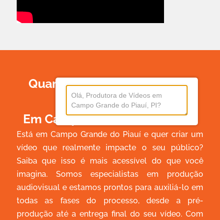
Quanto Custa Produzir Um
Vídeo
Em Campo Grande Do Piauí?
Está em Campo Grande do Piauí e quer criar um
vídeo que realmente impacte o seu público?
Saiba que isso é mais acessível do que você
imagina. Somos especialistas em produção
audiovisual e estamos prontos para auxiliá-lo em
todas as fases do processo, desde a pré-
produção até a entrega final do seu vídeo. Com