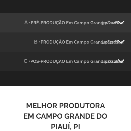
Julândia
A •
PRÉ-PRODUÇÃO Em Campo Grande Do Piauí
3 passos
Animação 2D
B •
PRODUÇÃO Em Campo Grande Do Piauí
4 passos
C •
PÓS-PRODUÇÃO Em Campo Grande Do Piauí
1 passos
Green Process
MELHOR PRODUTORA
Vídeos de Produtos e Serviços
EM CAMPO GRANDE DO
PIAUÍ, PI