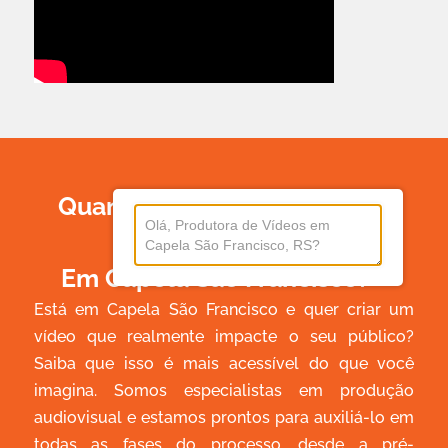
Quanto Custa Produzir Um
Vídeo
Em Capela São Francisco?
Está em Capela São Francisco e quer criar um
vídeo que realmente impacte o seu público?
Saiba que isso é mais acessível do que você
imagina. Somos especialistas em produção
audiovisual e estamos prontos para auxiliá-lo em
todas as fases do processo, desde a pré-