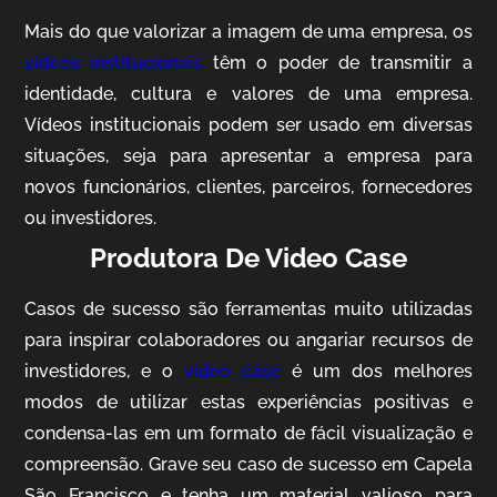
Mais do que valorizar a imagem de uma empresa, os
vídeos institucionais
têm o poder de transmitir a
identidade, cultura e valores de uma empresa.
Vídeos institucionais podem ser usado em diversas
situações, seja para apresentar a empresa para
novos funcionários, clientes, parceiros, fornecedores
ou investidores.
Produtora De Video Case
AgriBrasil
Vídeo Institucional
Casos de sucesso são ferramentas muito utilizadas
para inspirar colaboradores ou angariar recursos de
investidores, e o
video case
é um dos melhores
modos de utilizar estas experiências positivas e
condensa-las em um formato de fácil visualização e
compreensão. Grave seu caso de sucesso em Capela
São Francisco e tenha um material valioso para